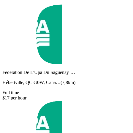
Federation De L'Upa Du Saguenay-…
Hébertville, QC G0W, Cana…
(
7,8km
)
Full time
$17 per hour