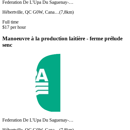
Federation De L'Upa Du Saguenay-…
Hébertville, QC G0W, Cana…
(
7,8km
)
Full time
$17 per hour
Manoeuvre à la production laitière - ferme prélude
senc
Federation De L'Upa Du Saguenay-…
Hébertville, QC G0W, Cana…
(
7,8km
)