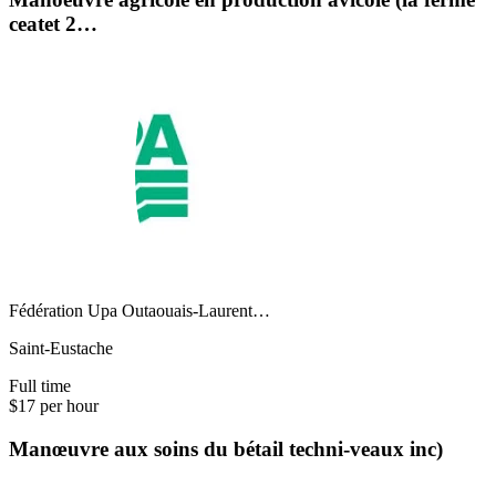
ceatet 2…
Fédération Upa Outaouais-Laurent…
Saint-Eustache
Full time
$17 per hour
Manœuvre aux soins du bétail techni-veaux inc)