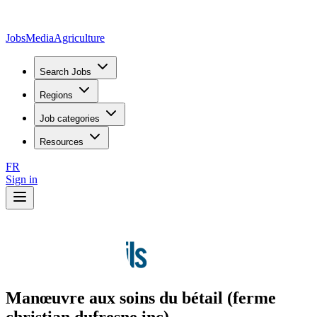
JobsMedia
Agriculture
Search Jobs
Regions
Job categories
Resources
FR
Sign in
Manœuvre aux soins du bétail (ferme
christian dufresne inc)