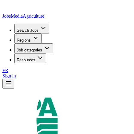
JobsMedia
Agriculture
Search Jobs
Regions
Job categories
Resources
FR
Sign in