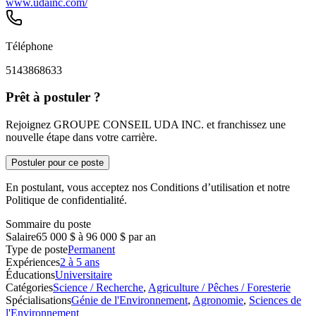
www.udainc.com/
Téléphone
5143868633
Prêt à postuler ?
Rejoignez GROUPE CONSEIL UDA INC. et franchissez une
nouvelle étape dans votre carrière.
Postuler pour ce poste
En postulant, vous acceptez nos Conditions d’utilisation et notre
Politique de confidentialité.
Sommaire du poste
Salaire
65 000 $ à 96 000 $ par an
Type de poste
Permanent
Expériences
2 à 5 ans
Éducations
Universitaire
Catégories
Science / Recherche
,
Agriculture / Pêches / Foresterie
Spécialisations
Génie de l'Environnement
,
Agronomie
,
Sciences de
l'Environnement