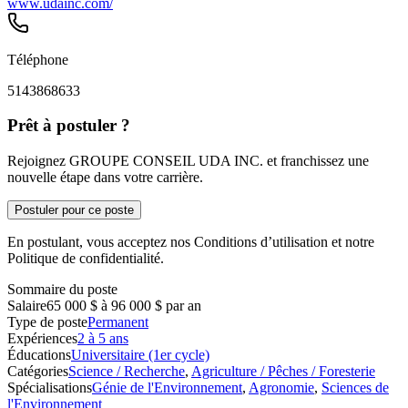
www.udainc.com/
Téléphone
5143868633
Prêt à postuler ?
Rejoignez GROUPE CONSEIL UDA INC. et franchissez une
nouvelle étape dans votre carrière.
Postuler pour ce poste
En postulant, vous acceptez nos Conditions d’utilisation et notre
Politique de confidentialité.
Sommaire du poste
Salaire
65 000 $ à 96 000 $ par an
Type de poste
Permanent
Expériences
2 à 5 ans
Éducations
Universitaire (1er cycle)
Catégories
Science / Recherche
,
Agriculture / Pêches / Foresterie
Spécialisations
Génie de l'Environnement
,
Agronomie
,
Sciences de
l'Environnement