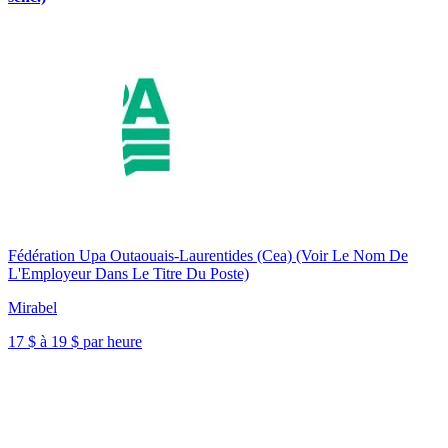
Fédération Upa Outaouais-Laurentides (Cea) (Voir Le Nom De
L'Employeur Dans Le Titre Du Poste)
Mirabel
17 $ à 19 $ par heure