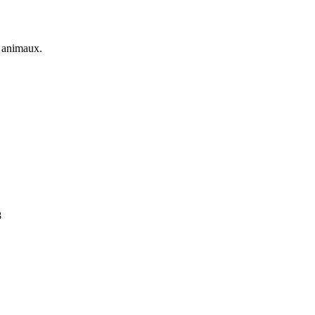
s animaux.
8