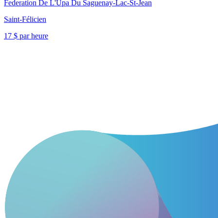
Federation De L'Upa Du Saguenay-Lac-St-Jean
Saint-Félicien
17 $ par heure