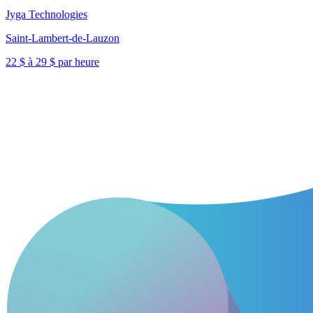
Jyga Technologies
Saint-Lambert-de-Lauzon
22 $ à 29 $ par heure