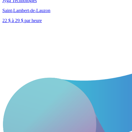
Jyga Technologies
Saint-Lambert-de-Lauzon
22 $ à 29 $ par heure