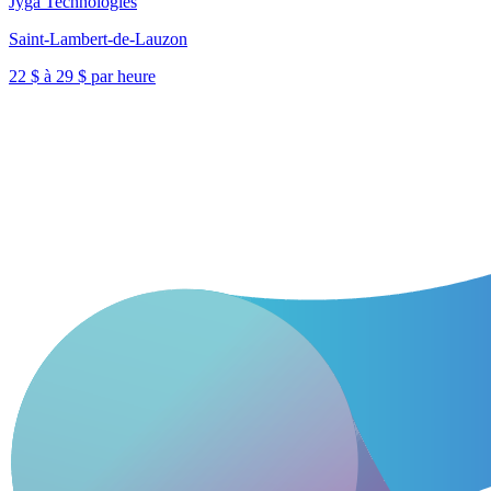
Jyga Technologies
Saint-Lambert-de-Lauzon
22 $ à 29 $ par heure