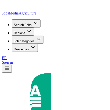
JobsMedia
Agriculture
Search Jobs
Regions
Job categories
Resources
FR
Sign in