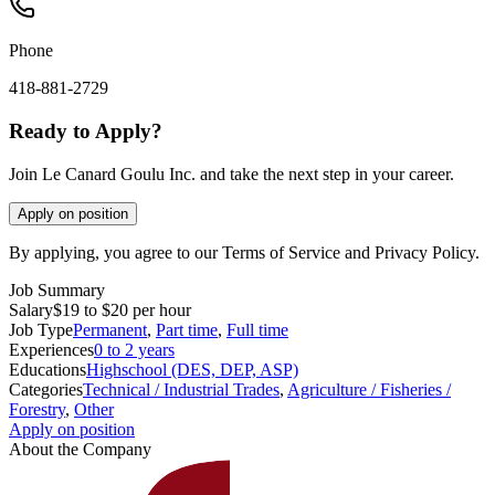
Phone
418-881-2729
Ready to Apply?
Join Le Canard Goulu Inc. and take the next step in your career.
Apply on position
By applying, you agree to our Terms of Service and Privacy Policy.
Job Summary
Salary
$19 to $20 per hour
Job Type
Permanent
,
Part time
,
Full time
Experiences
0 to 2 years
Educations
Highschool (DES, DEP, ASP)
Categories
Technical / Industrial Trades
,
Agriculture / Fisheries /
Forestry
,
Other
Apply on position
About the Company