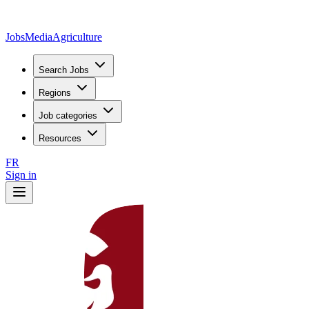
JobsMedia
Agriculture
Search Jobs
Regions
Job categories
Resources
FR
Sign in