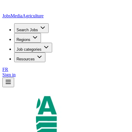
JobsMedia
Agriculture
Search Jobs
Regions
Job categories
Resources
FR
Sign in