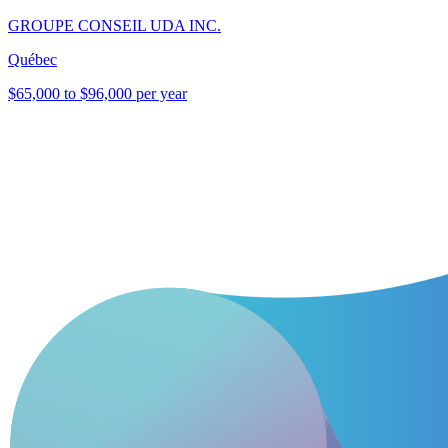
GROUPE CONSEIL UDA INC.
Québec
$65,000 to $96,000 per year