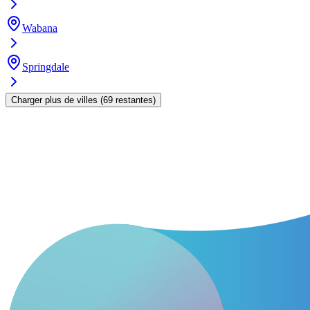
Wabana
Springdale
Charger plus de villes
(
69
restantes
)