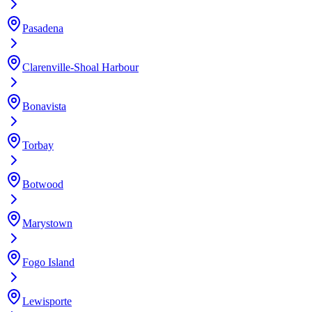
Pasadena
Clarenville-Shoal Harbour
Bonavista
Torbay
Botwood
Marystown
Fogo Island
Lewisporte