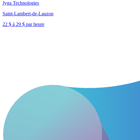
Jyga Technologies
Saint-Lambert-de-Lauzon
22 $ à 29 $ par heure