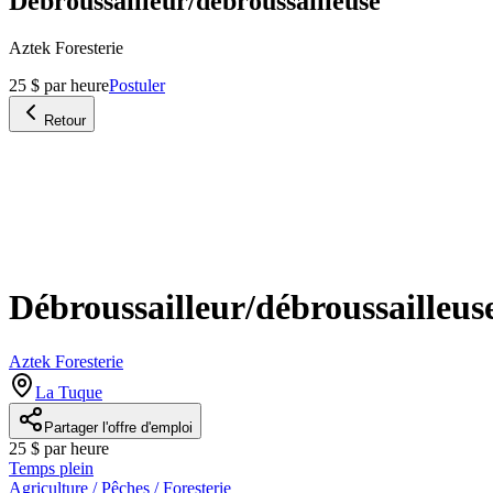
Débroussailleur/débroussailleuse
Aztek Foresterie
25 $ par heure
Postuler
Retour
Débroussailleur/débroussailleus
Aztek Foresterie
La Tuque
Partager l'offre d'emploi
25 $ par heure
Temps plein
Agriculture / Pêches / Foresterie