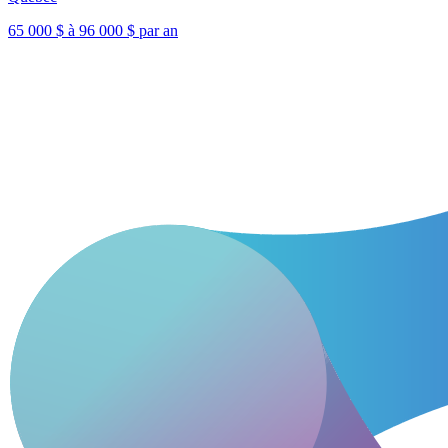
65 000 $ à 96 000 $ par an