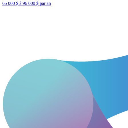
65 000 $ à 96 000 $ par an