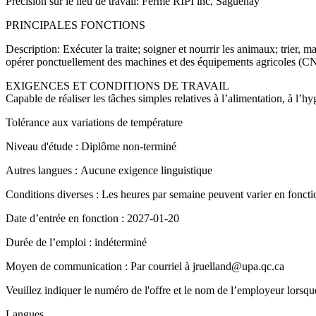
Précision sur le lieu de travail: Ferme RIPI inc, Saguenay
PRINCIPALES FONCTIONS
Description: Exécuter la traite; soigner et nourrir les animaux; trier, 
opérer ponctuellement des machines et des équipements agricoles (C
EXIGENCES ET CONDITIONS DE TRAVAIL
Capable de réaliser les tâches simples relatives à l’alimentation, à l
Tolérance aux variations de température
Niveau d'étude : Diplôme non-terminé
Autres langues : Aucune exigence linguistique
Conditions diverses : Les heures par semaine peuvent varier en foncti
Date d’entrée en fonction : 2027-01-20
Durée de l’emploi : indéterminé
Moyen de communication : Par courriel à jruelland@upa.qc.ca
Veuillez indiquer le numéro de l'offre et le nom de l’employeur lorsqu
Langues