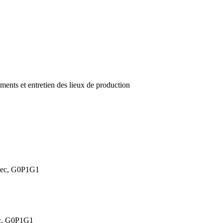
pements et entretien des lieux de production
ébec, G0P1G1
ec, G0P1G1