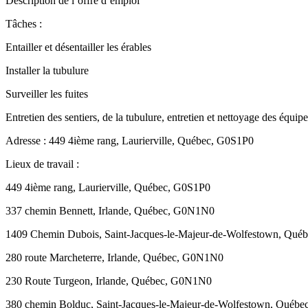
Description de l’offre d’emploi
Tâches :
Entailler et désentailler les érables
Installer la tubulure
Surveiller les fuites
Entretien des sentiers, de la tubulure, entretien et nettoyage des équi
Adresse : 449 4ième rang, Laurierville, Québec, G0S1P0
Lieux de travail :
449 4ième rang, Laurierville, Québec, G0S1P0
337 chemin Bennett, Irlande, Québec, G0N1N0
1409 Chemin Dubois, Saint-Jacques-le-Majeur-de-Wolfestown, Qu
280 route Marcheterre, Irlande, Québec, G0N1N0
230 Route Turgeon, Irlande, Québec, G0N1N0
380 chemin Bolduc, Saint-Jacques-le-Majeur-de-Wolfestown, Québ