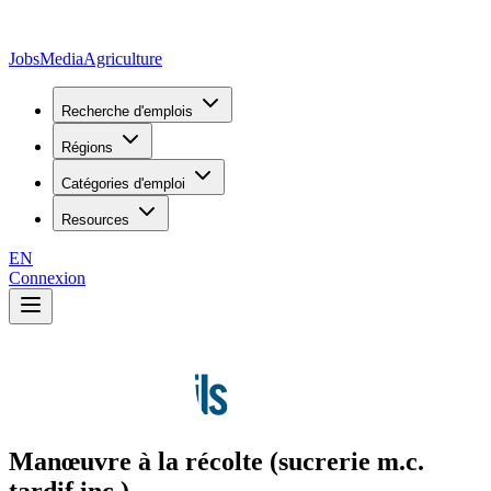
JobsMedia
Agriculture
Recherche d'emplois
Régions
Catégories d'emploi
Resources
EN
Connexion
Manœuvre à la récolte (sucrerie m.c.
tardif inc.)