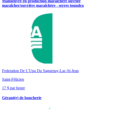
Manoeuvre en production maraichère ouvrier
maraîcher/ouvrière maraîchère - serres toundra
Federation De L'Upa Du Saguenay-Lac-St-Jean
Saint-Félicien
17 $ par heure
Gérant(e) de boucherie