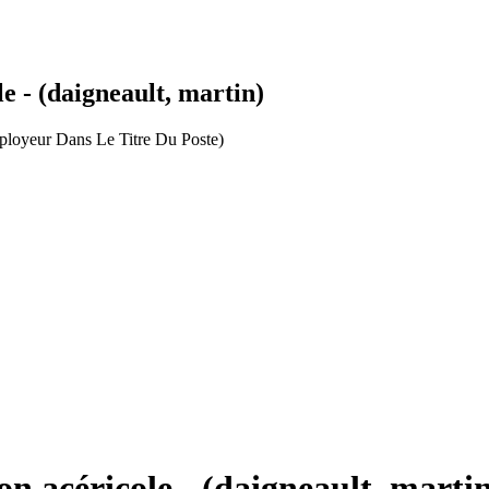
e - (daigneault, martin)
loyeur Dans Le Titre Du Poste)
n acéricole - (daigneault, marti