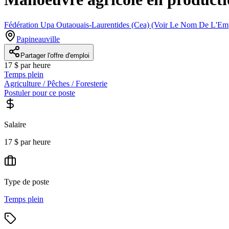
Fédération Upa Outaouais-Laurentides (Cea) (Voir Le Nom De L'Emp
Papineauville
Partager l'offre d'emploi
17 $ par heure
Temps plein
Agriculture / Pêches / Foresterie
Postuler pour ce poste
Salaire
17 $ par heure
Type de poste
Temps plein