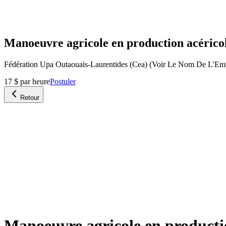
Manoeuvre agricole en production acéricol
Fédération Upa Outaouais-Laurentides (Cea) (Voir Le Nom De L'Emp
17 $ par heure
Postuler
Retour
Manoeuvre agricole en productio