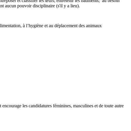
reposer et classifier les œufs; entretenir les bâtiments; au besoin
 aucun pouvoir disciplinaire (s'il y a lieu).
’alimentation, à l’hygiène et au déplacement des animaux
et encourage les candidatures féminines, masculines et de toute autre