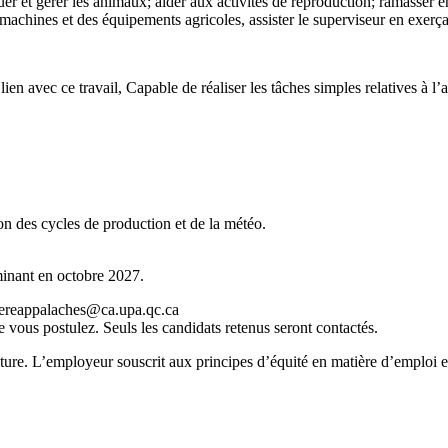
r et gérer les animaux; aider aux activités de reproduction; ramasser ent
achines et des équipements agricoles, assister le superviseur en exerçant
n avec ce travail, Capable de réaliser les tâches simples relatives à l
on des cycles de production et de la météo.
minant en octobre 2027.
diereappalaches@ca.upa.qc.ca
e vous postulez. Seuls les candidats retenus seront contactés.
lecture. L’employeur souscrit aux principes d’équité en matière d’emploi 