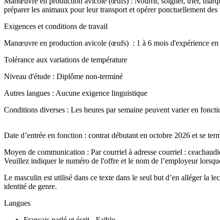
Manœuvre en production avicole (œufs) : Nourrir, soigner, trier, marque
préparer les animaux pour leur transport et opérer ponctuellement des m
Exigences et conditions de travail
Manœuvre en production avicole (œufs) : 1 à 6 mois d'expérience en lie
Tolérance aux variations de température
Niveau d'étude : Diplôme non-terminé
Autres langues : Aucune exigence linguistique
Conditions diverses : Les heures par semaine peuvent varier en foncti
Date d’entrée en fonction : contrat débutant en octobre 2026 et se ter
Moyen de communication : Par courriel à adresse courriel : ceachau
Veuillez indiquer le numéro de l'offre et le nom de l’employeur lorsqu
Le masculin est utilisé dans ce texte dans le seul but d’en alléger la 
identité de genre.
Langues
Français parlé et écrit - Faible