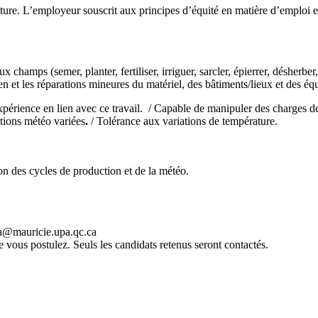
lecture. L’employeur souscrit aux principes d’équité en matière d’emploi 
ux champs (semer, planter, fertiliser, irriguer, sarcler, épierrer, désherbe
tien et les réparations mineures du matériel, des bâtiments/lieux et des é
xpérience en lien avec ce travail. / Capable de manipuler des charges de 
itions météo variées
.
/ Tolérance aux variations de température.
on des cycles de production et de la météo.
a@mauricie.upa.qc.ca
 vous postulez. Seuls les candidats retenus seront contactés.