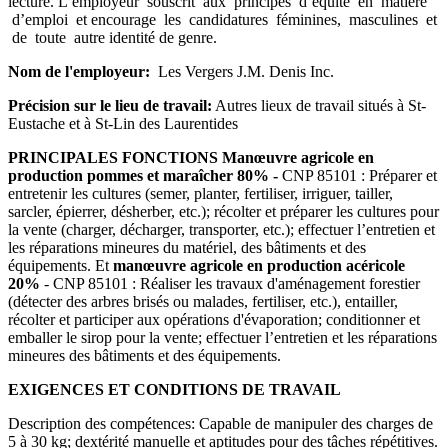
lecture. L’employeur souscrit aux principes d’équité en matière
d’emploi et encourage les candidatures féminines, masculines et
de toute autre identité de genre.
Nom de l'employeur:
Les Vergers J.M. Denis Inc.
Précision sur le lieu de travail:
Autres lieux de travail situés à St-
Eustache et à St-Lin des Laurentides
PRINCIPALES FONCTIONS Manœuvre agricole en
production
pommes et maraîcher 80% -
CNP 85101 : Préparer et
entretenir les cultures (semer, planter, fertiliser, irriguer, tailler,
sarcler, épierrer, désherber, etc.); récolter et préparer les cultures pour
la vente (charger, décharger, transporter, etc.); effectuer l’entretien et
les réparations mineures du matériel, des bâtiments et des
équipements. Et
manœuvre agricole en production
acéricole
20%
- CNP 85101 : Réaliser les travaux d'aménagement forestier
(détecter des arbres brisés ou malades, fertiliser, etc.), entailler,
récolter et participer aux opérations d'évaporation; conditionner et
emballer le sirop pour la vente; effectuer l’entretien et les réparations
mineures des bâtiments et des équipements.
EXIGENCES ET CONDITIONS DE TRAVAIL
Description des compétences: Capable de manipuler des charges de
5 à 30 kg; dextérité manuelle et aptitudes pour des tâches répétitives.