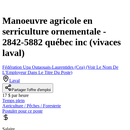
Manoeuvre agricole en
serriculture ornementale -
2842-5882 québec inc (vivaces
laval)
Fédération Upa Outaouais-Laurentides (Cea) (Voir Le Nom De
L'Employeur Dans Le Titre Du Poste)
Laval
Partager l'offre d'emploi
17 $ par heure
Temps plein
Agriculture / Pêches / Foresterie
Postuler pour ce poste
Salaire