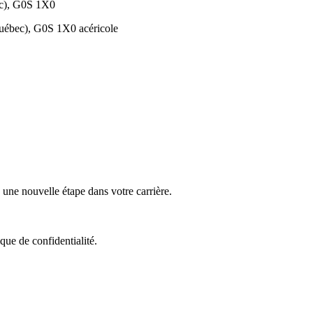
ébec), G0S 1X0
sville (Québec), G0S 1X0 acéricole
éricole
ne nouvelle étape dans votre carrière.
que de confidentialité.