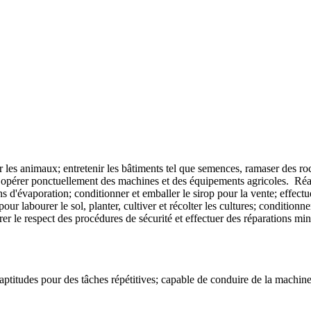
rer les animaux; entretenir les bâtiments tel que semences, ramaser des ro
t opérer ponctuellement des machines et des équipements agricoles. Réali
tions d'évaporation; conditionner et emballer le sirop pour la vente; effect
r labourer le sol, planter, cultiver et récolter les cultures; conditionn
 assurer le respect des procédures de sécurité et effectuer des rép
e et aptitudes pour des tâches répétitives; capable de conduire d