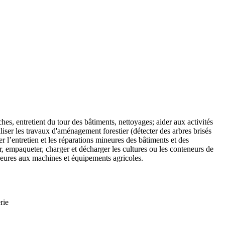
ches, entretient du tour des bâtiments, nettoyages; aider aux activités
ser les travaux d'aménagement forestier (détecter des arbres brisés
uer l’entretien et les réparations mineures des bâtiments et des
er, empaqueter, charger et décharger les cultures ou les conteneurs de
arations mineures aux machines et équipements agricoles.
e la machinerie