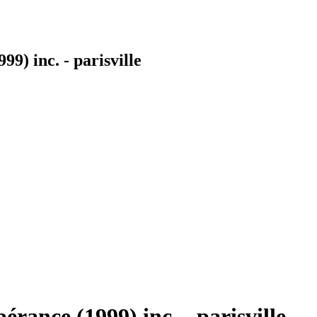
9) inc. - parisville
érance (1999) inc. - parisville