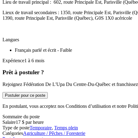
Lieu de travail principal : 602, route Principale Est, Parisville (Qu
Lieux de travail secondaires : 1350, route Principale Est, Pari
1390, route Principale Est, Parisville (Québec), G0S 1X0 ac
Langues
Français parlé et écrit - Faible
Expérience1 à 6 mois
Prêt à postuler ?
Rejoignez Fédération De L'Upa Du Centre-Du-Québec et franchissez u
Postuler pour ce poste
En postulant, vous acceptez nos Conditions d’utilisation et notre Politi
Sommaire du poste
Salaire
17 $ par heure
Type de poste
Temporaire
,
Temps plein
Catégories
Agriculture / Pêches / Foresterie