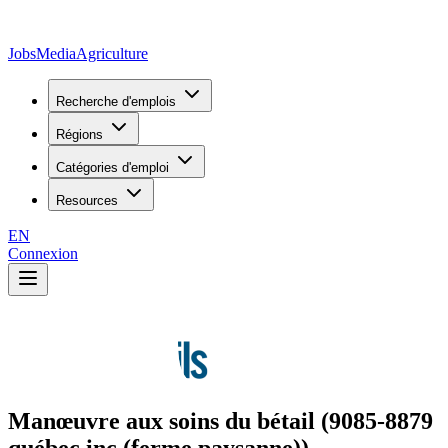
JobsMedia
Agriculture
Recherche d'emplois
Régions
Catégories d'emploi
Resources
EN
Connexion
Manœuvre aux soins du bétail (9085-8879
québec inc (ferme paysanne))