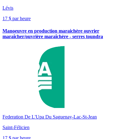
Lévis
17 $ par heure
Manoeuvre en production maraichère ouvrier
maraîcher/ouvrière maraîchère - serres toundra
Federation De L'Upa Du Saguenay-Lac-St-Jean
Saint-Félicien
17 $ par heure