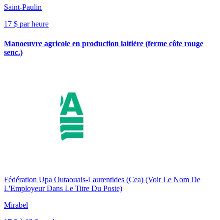
Saint-Paulin
17 $ par heure
Manoeuvre agricole en production laitière (ferme côte rouge
senc.)
Fédération Upa Outaouais-Laurentides (Cea) (Voir Le Nom De
L'Employeur Dans Le Titre Du Poste)
Mirabel