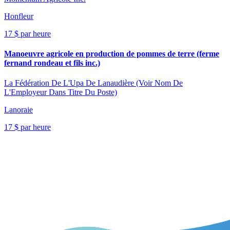
Honfleur
17 $ par heure
Manoeuvre agricole en production de pommes de terre (ferme
fernand rondeau et fils inc.)
La Fédération De L'Upa De Lanaudière (Voir Nom De
L'Employeur Dans Titre Du Poste)
Lanoraie
17 $ par heure