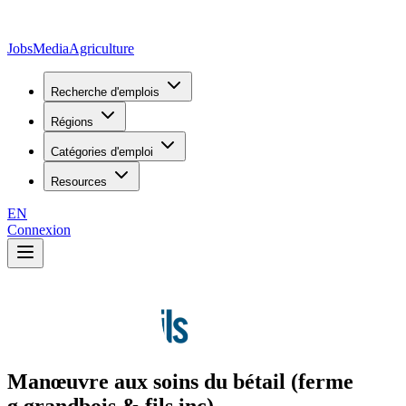
JobsMedia
Agriculture
Recherche d'emplois
Régions
Catégories d'emploi
Resources
EN
Connexion
Manœuvre aux soins du bétail (ferme
g.grandbois & fils inc)