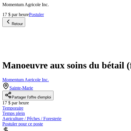
Momentum Agricole Inc.
17 $ par heure
Postuler
Retour
Manoeuvre aux soins du bétail (f
Momentum Agricole Inc.
Sainte-Marie
Partager l'offre d'emploi
17 $ par heure
Temporaire
Temps plein
Agriculture / Pêches / Foresterie
Postuler pour ce poste