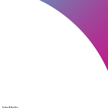
JobsMedia