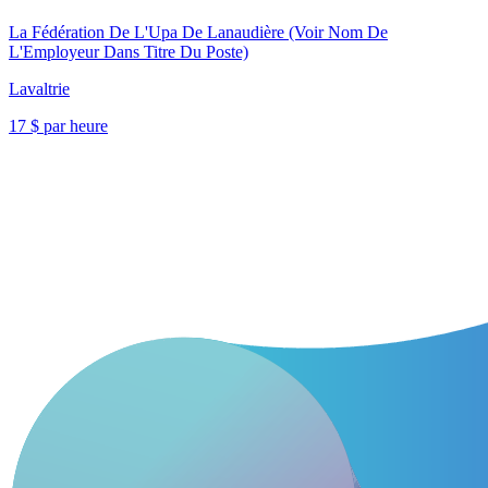
La Fédération De L'Upa De Lanaudière (Voir Nom De
L'Employeur Dans Titre Du Poste)
Lavaltrie
17 $ par heure