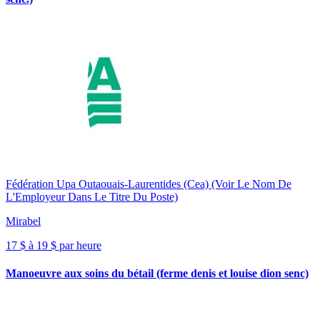
Fédération Upa Outaouais-Laurentides (Cea) (Voir Le Nom De
L'Employeur Dans Le Titre Du Poste)
Mirabel
17 $ à 19 $ par heure
Manoeuvre aux soins du bétail (ferme denis et louise dion senc)