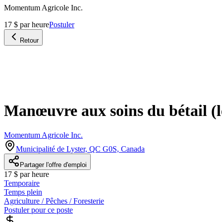
Momentum Agricole Inc.
17 $ par heure
Postuler
Retour
Manœuvre aux soins du bétail (les
Momentum Agricole Inc.
Municipalité de Lyster, QC G0S, Canada
Partager l'offre d'emploi
17 $ par heure
Temporaire
Temps plein
Agriculture / Pêches / Foresterie
Postuler pour ce poste