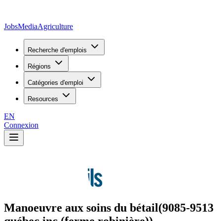
JobsMedia
Agriculture
Recherche d'emplois
Régions
Catégories d'emploi
Resources
EN
Connexion
Manoeuvre aux soins du bétail(9085-9513
québec inc.(ferme robinière))