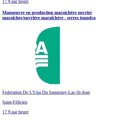
17 $ par heure
Manoeuvre en production maraichère ouvrier
maraîcher/ouvrière maraîchère - serres toundra
Federation De L'Upa Du Saguenay-Lac-St-Jean
Saint-Félicien
17 $ par heure