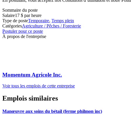
En postulant, vous acceptez nos Conditions d’utilisation et notre Politi
Sommaire du poste
Salaire
17 $ par heure
Type de poste
Temporaire
,
Temps plein
Catégories
Agriculture / Pêches / Foresterie
Postuler pour ce poste
À propos de l'entreprise
Momentum Agricole Inc.
Voir tous les emplois de cette entreprise
Emplois similaires
Manœuvre aux soins du bétail (ferme philmon inc)