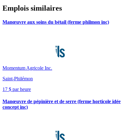
Emplois similaires
Manœuvre aux soins du bétail (ferme philmon inc)
Momentum Agricole Inc.
Saint-Philémon
17 $ par heure
Manœuvre de pépinière et de serre (ferme horticole idée
concept inc)