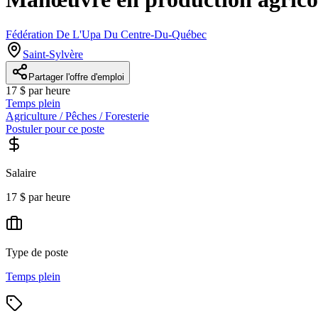
Fédération De L'Upa Du Centre-Du-Québec
Saint-Sylvère
Partager l'offre d'emploi
17 $ par heure
Temps plein
Agriculture / Pêches / Foresterie
Postuler pour ce poste
Salaire
17 $ par heure
Type de poste
Temps plein