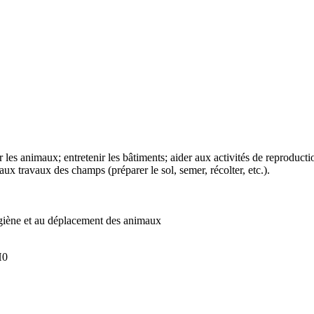
rer les animaux; entretenir les bâtiments; aider aux activités de reproduc
iper aux travaux des champs (préparer le sol, semer, récolter, etc
on, à l’hygiène et au déplacement des animaux
H0