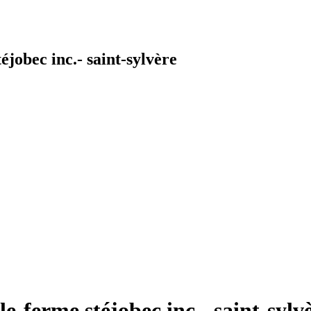
jobec inc.- saint-sylvère
-ferme stéjobec inc.- saint-sylv