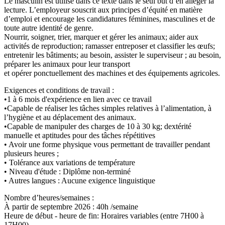
Le masculin est utilisé dans ce texte dans le seul but d’en alléger la
lecture. L’employeur souscrit aux principes d’équité en matière
d’emploi et encourage les candidatures féminines, masculines et de
toute autre identité de genre.
Nourrir, soigner, trier, marquer et gérer les animaux; aider aux
activités de reproduction; ramasser entreposer et classifier les œufs;
entretenir les bâtiments; au besoin, assister le superviseur ; au besoin,
préparer les animaux pour leur transport
et opérer ponctuellement des machines et des équipements agricoles.
Exigences et conditions de travail :
•1 à 6 mois d'expérience en lien avec ce travail
•Capable de réaliser les tâches simples relatives à l’alimentation, à
l’hygiène et au déplacement des animaux.
•Capable de manipuler des charges de 10 à 30 kg; dextérité
manuelle et aptitudes pour des tâches répétitives
• Avoir une forme physique vous permettant de travailler pendant
plusieurs heures ;
• Tolérance aux variations de température
• Niveau d'étude : Diplôme non-terminé
• Autres langues : Aucune exigence linguistique
Nombre d’heures/semaines :
À partir de septembre 2026 : 40h /semaine
Heure de début - heure de fin: Horaires variables (entre 7H00 à
17H00)