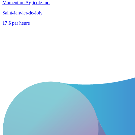
Momentum Agricole Inc.
Saint-Janvier-de-Joly
17 $ par heure