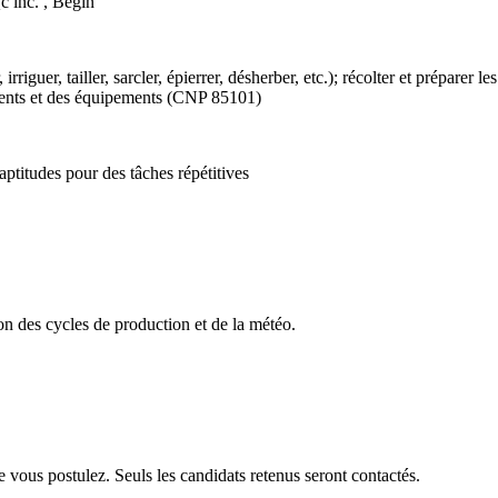
c inc. , Bégin
 irriguer, tailler, sarcler, épierrer, désherber, etc.); récolter et préparer 
timents et des équipements (CNP 85101)
ptitudes pour des tâches répétitives
on des cycles de production et de la météo.
e vous postulez. Seuls les candidats retenus seront contactés.