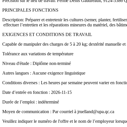
Précision sur le lieu de travail: Ferme Denis Gaudreault, 9124-3386 Q
PRINCIPALES FONCTIONS
Description: Préparer et entretenir les cultures (semer, planter, fertiliser,
effectuer l’entretien et les réparations mineures du matériel, des bâ
EXIGENCES ET CONDITIONS DE TRAVAIL
Capable de manipuler des charges de 5 à 20 kg; dextérité manuelle et a
Tolérance aux variations de température
Niveau d'étude : Diplôme non-terminé
Autres langues : Aucune exigence linguistique
Conditions diverses : Les heures par semaine peuvent varier en foncti
Date d’entrée en fonction : 2026-11-15
Durée de l’emploi : indéterminé
Moyen de communication : Par courriel à jruelland@upa.qc.ca
Veuillez indiquer le numéro de l'offre et le nom de l’employeur lorsqu