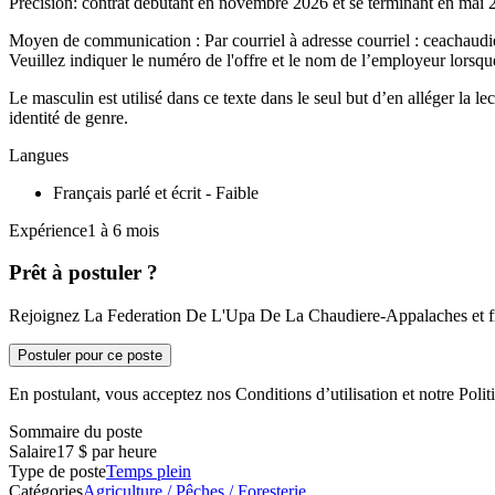
Précision: contrat débutant en novembre 2026 et se terminant en mai 
Moyen de communication : Par courriel à adresse courriel : ceachau
Veuillez indiquer le numéro de l'offre et le nom de l’employeur lorsqu
Le masculin est utilisé dans ce texte dans le seul but d’en alléger la 
identité de genre.
Langues
Français parlé et écrit - Faible
Expérience1 à 6 mois
Prêt à postuler ?
Rejoignez La Federation De L'Upa De La Chaudiere-Appalaches et fra
Postuler pour ce poste
En postulant, vous acceptez nos Conditions d’utilisation et notre Politi
Sommaire du poste
Salaire
17 $ par heure
Type de poste
Temps plein
Catégories
Agriculture / Pêches / Foresterie