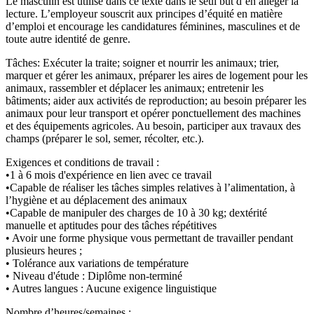
Le masculin est utilisé dans ce texte dans le seul but d’en alléger la
lecture. L’employeur souscrit aux principes d’équité en matière
d’emploi et encourage les candidatures féminines, masculines et de
toute autre identité de genre.
Tâches: Exécuter la traite; soigner et nourrir les animaux; trier,
marquer et gérer les animaux, préparer les aires de logement pour les
animaux, rassembler et déplacer les animaux; entretenir les
bâtiments; aider aux activités de reproduction; au besoin préparer les
animaux pour leur transport et opérer ponctuellement des machines
et des équipements agricoles. Au besoin, participer aux travaux des
champs (préparer le sol, semer, récolter, etc.).
Exigences et conditions de travail :
•1 à 6 mois d'expérience en lien avec ce travail
•Capable de réaliser les tâches simples relatives à l’alimentation, à
l’hygiène et au déplacement des animaux
•Capable de manipuler des charges de 10 à 30 kg; dextérité
manuelle et aptitudes pour des tâches répétitives
• Avoir une forme physique vous permettant de travailler pendant
plusieurs heures ;
• Tolérance aux variations de température
• Niveau d'étude : Diplôme non-terminé
• Autres langues : Aucune exigence linguistique
Nombre d’heures/semaines :