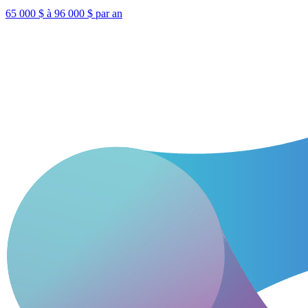
65 000 $ à 96 000 $ par an