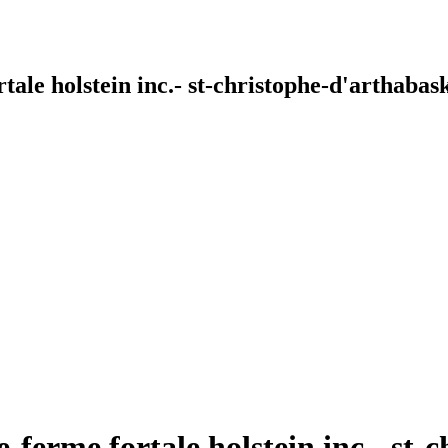
ale holstein inc.- st-christophe-d'arthabas
-ferme fortale holstein inc.- st-