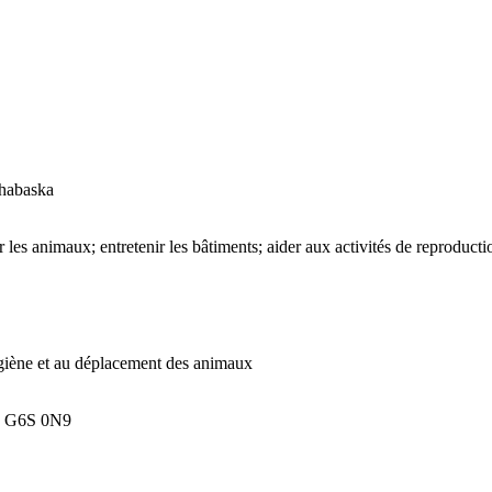
thabaska
rer les animaux; entretenir les bâtiments; aider aux activités de reproduc
s.
on, à l’hygiène et au déplacement des animaux
QC G6S 0N9