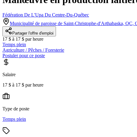
Fédération De L'Upa Du Centre-Du-Québec
Municipalité de paroisse de Saint-Christophe-d'Arthabaska, QC,
Partager l'offre d'emploi
17 $ à 17 $ par heure
Temps plein
Agriculture / Pêches / Foresterie
Postuler pour ce poste
Salaire
17 $ à 17 $ par heure
Type de poste
Temps plein