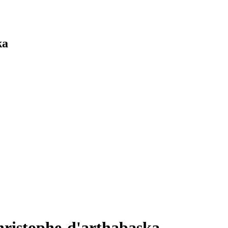
ka
christophe-d'arthabaska