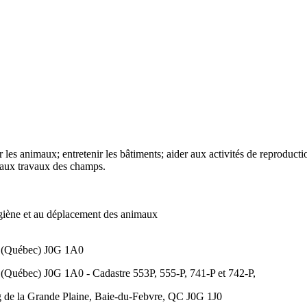
rer les animaux; entretenir les bâtiments; aider aux activités de reproduc
r aux travaux des champs.
on, à l’hygiène et au déplacement des animaux
re (Québec) J0G 1A0
 (Québec) J0G 1A0 - Cadastre 553P, 555-P, 741-P et 742-P,
 de la Grande Plaine, Baie-du-Febvre, QC J0G 1J0